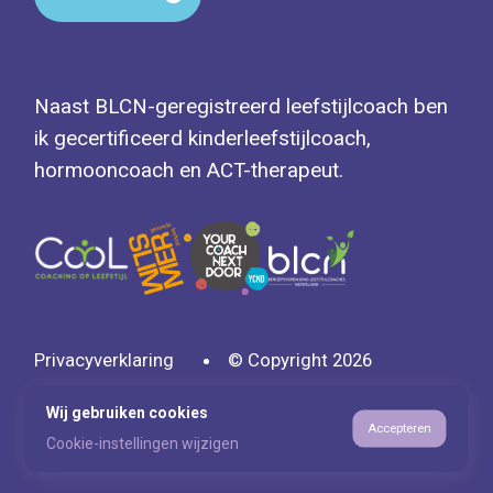
Naast BLCN-geregistreerd leefstijlcoach ben
ik gecertificeerd kinderleefstijlcoach,
hormooncoach en ACT-therapeut.
Privacyverklaring
© Copyright 2026
Ontwerp & realisatie door:
www.mediakracht.com
Wij gebruiken cookies
Accepteren
Cookie-instellingen wijzigen